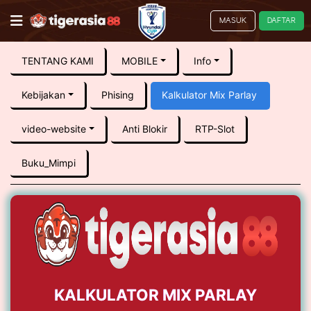
MASUK
DAFTAR
TENTANG KAMI
MOBILE
Info
Kebijakan
Phising
Kalkulator Mix Parlay
video-website
Anti Blokir
RTP-Slot
Buku_Mimpi
KALKULATOR MIX PARLAY