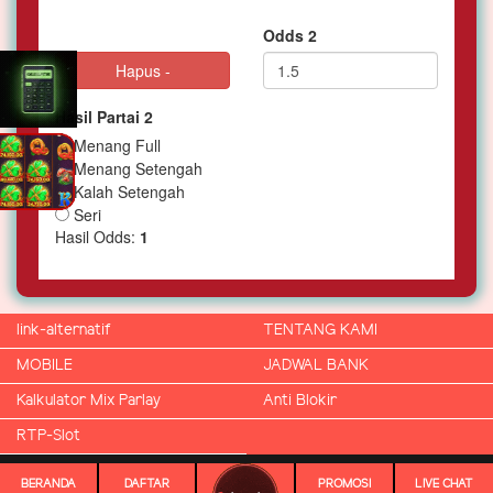
link-alternatif
TENTANG KAMI
MOBILE
JADWAL BANK
Kalkulator Mix Parlay
Anti Blokir
RTP-Slot
Tigerasia88 Situs Betting Online
BERANDA
DAFTAR
PROMOSI
LIVE CHAT